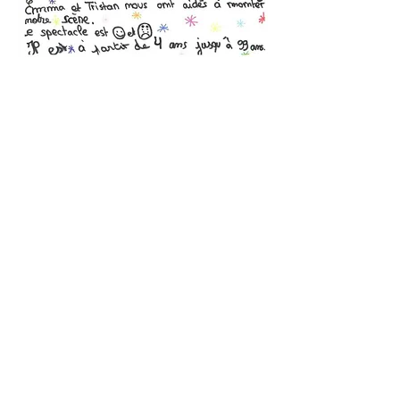
« Levé de rideau »
est un projet de résidence artistique de
sensibilisation à l’art théâtral auprès de classes de
primaire. Son objectif principal est de faire découvrir aux
élèves
"l'envers du décors"
, c'est-à-dire de les sensibiliser
au travail en amont de la représentation et aux rôles des
différents acteurs du processus créatif (qui ne sont pas
seulement les comédiens) et ensuite de
les faire travailler
comme une troupe, avec différents corps de métiers
représentés :
le jeu bien sûr, mais aussi l'écriture d’un
texte, la création de décors et de costumes, les lumières, et
enfin, la communication visuelle autour du spectacle
(création d’affiches et d’une exposition photo). Les ateliers
sont étalés sur l’année et le travail s’intensifie dans le
cadre d’une semaine de résidence « hors-les-murs ». Le
projet est construit sur une progression qui va des
coulisses au plateau, du temps de la création à celui de la