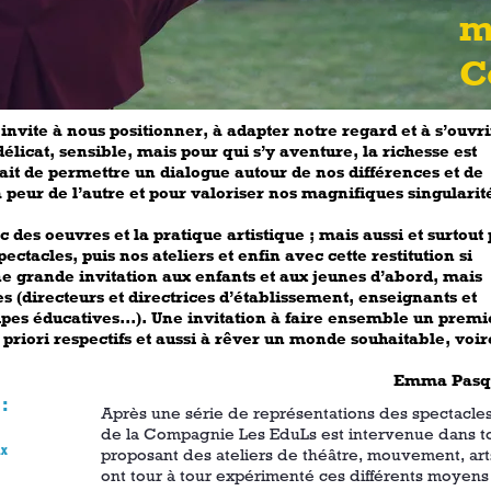
m
C
 invite à nous positionner, à adapter notre regard et à s’ouvr
délicat, sensible, mais pour qui s’y aventure, la richesse
est
ait de permettre un dialogue autour de nos différences
et de
la peur de l’autre et pour valoriser nos magnifiques
singularit
des oeuvres et la pratique artistique ; mais aussi
et surtout
pectacles, puis nos ateliers et enfin avec cette
restitution si
ne grande invitation aux enfants et aux jeunes
d’abord, mais
s (directeurs et directrices d’établissement,
enseignants et
s éducatives...). Une invitation à faire
ensemble un premi
 priori respectifs et aussi à rêver un
monde souhaitable, voir
Emma Pasq
 :
Après une série de représentations des spectacle
de la Compagnie Les EduLs
est intervenue dans to
ux
proposant des ateliers de
théâtre, mouvement, arts
ont tour à tour expérimenté ces différents moyens
,