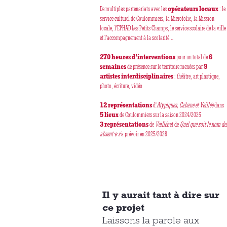
De multiples partenariats avec les
opérateurs locaux
: le
service culturel de Coulommiers, la Microfolie, la Mission
locale, l'EPHAD Les Petits Champs, le service scolaire de la ville
et l’accompagnement à la scolarité…
270 heures d’interventions
pour un total de
6
semaines
de présence sur le territoire menées par
9
artistes interdisciplinaires
: théâtre, art plastique,
photo, écriture, vidéo
12 représentations
d'
Atypiques,
Cabane et Veillée
dans
5 lieux
de Coulommiers sur la saison 2024/2025
3 représentations
de
Veillée
et de
Quel que soit le nom de
absent·e·s
à prévoir en 2025/2026
Il y aurait tant à dire sur
ce projet
Laissons la parole aux