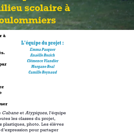
ilieu scolaire à
oulommiers
ir
à
L'équipe du projet :
Emma Pasquer
és.
Anaëlle Rosich
Clémence Viandier
 par
Morgane Real
Camille Reynaud
er
e
uer
s
Cabane
et
Atypiques
, l’équipe
utes les classes du projet,
 plastiques, photo. Les élèves
 d’expression pour partager