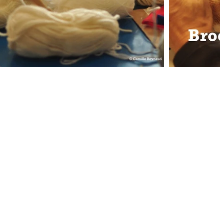
on, administration, production :
leseduls@gmail.com
que, coordination :
techniqueleseduls@gmail.com
se en scène et interprète - Emma Pasquer
06.30.61.34.48
tion et Administration - Amandine Scotto
07.60.70.28.39