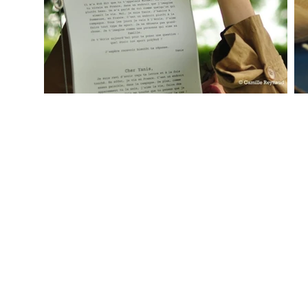
Directi
© 2020 Cie Les Eduls
Techni
Mentions légales
Metteu
Produc