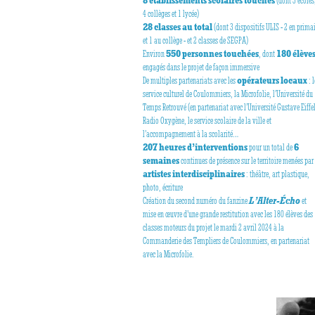
4 collèges et 1 lycée)
28 classes au total
(dont 3 dispositifs ULIS - 2 en prima
et 1 au collège - et 2 classes de SEGPA)
Environ
550 personnes touchées
, dont
180 élève
engagés dans le projet de façon immersive
De multiples partenariats avec les
opérateurs locaux
: l
service culturel de Coulommiers, la Microfolie, l’Université du
Temps Retrouvé (en partenariat avec l’Université Gustave Eiffel
Radio Oxygène, le service scolaire de la ville et
l’accompagnement à la scolarité…
207 heures d’interventions
pour un total de
6
semaines
continues de présence sur le territoire menées par
artistes interdisciplinaires
: théâtre, art plastique,
photo, écriture
Création du second numéro du fanzine
L’Alter-Écho
et
mise en œuvre d’une grande restitution avec les 180 élèves des
classes moteurs du projet le mardi 2 avril 2024 à la
Commanderie des Templiers de Coulommiers, en partenariat
avec la Microfolie.