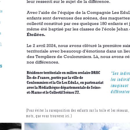
leur ressenti sur le sujet de la différence.
ire
Avec l’aide de l’équipe de la Compagnie Les EduLs
enfants sont devenues des scènes, des maquettes
s
collectif constitué par ces quelques 180 enfants e
même été baptisé par les classes de l’école Jehan 
e
Étoilées.
),
Le 2 avril 2024, nous avons clôturé la première sa
territoriale avec beaucoup d'émotions dans un l
des Templiers de Coulommiers. Là, nous avons cé
nos différences.
5
Résidence territoriale en milieu scolaire DRAC
"Les indiv
Île-de-France, portée par la ville de
les individ
Coulommiers et la Cie Les EduLs, en partenariat
imaginant 
avec la Médiathèque départementale de Seine-
différentes
et-Marne et le Collectif Scènes 77.
(Pour éviter la surexposition des enfants sur la toile et les réseaux
mots, que vous trouverez ici.)