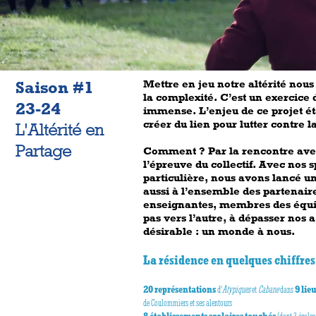
Saison #1
Mettre en jeu notre altérité nous
la complexité. C’est un exercice 
23-24
immense. L’enjeu de ce projet ét
créer du lien pour lutter contre 
L'Altérité en
Partage
Comment ? Par la rencontre avec 
l’épreuve du collectif. Avec nos s
particulière, nous avons lancé u
aussi à l’ensemble des partenaire
enseignantes, membres des équipe
pas vers l’autre, à dépasser nos a
désirable : un monde à nous.
La résidence en quelques chiffres
20 représentations
d'
Atypiques
et
Cabane
dans
9 lie
de Coulommiers et ses alentours
8 établissements scolaires touchés
(dont 3 écoles