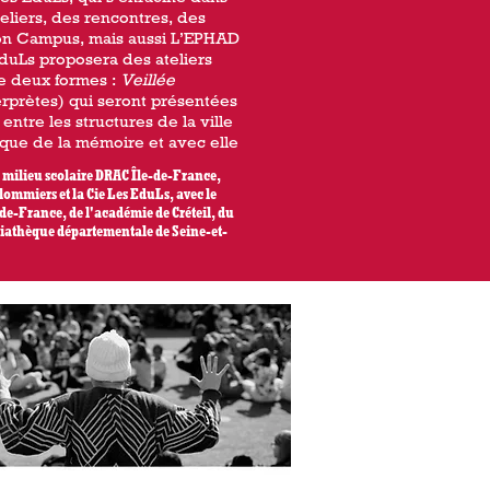
teliers, des rencontres, des
 son Campus, mais aussi L’EPHAD
EduLs proposera des ateliers
 de deux formes :
Veillée
erprètes) qui seront présentées
entre les structures de la ville
tique de la mémoire et avec elle
n milieu scolaire DRAC Île-de-France,
ulommiers et la Cie Les EduLs, avec le
-de-France, de l'académie de Créteil, du
diathèque départementale de Seine-et-