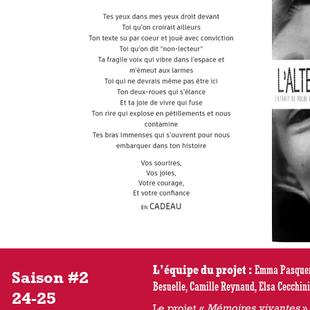
L’équipe du projet :
Emma Pasquer,
Saison #2
Besuelle, Camille Reynaud, Elsa Cecchini
24-25
Le projet «
Mémoires vivantes
» 