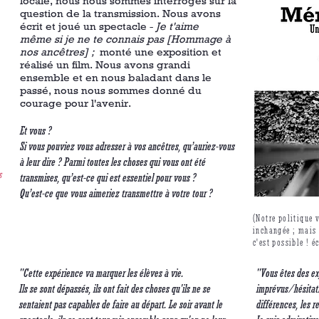
locale, nous nous sommes interrogés sur la
question de la transmission. Nous avons
écrit et joué un spectacle -
Je t'aime
même
si je ne te connais pas [Hommage à
nos ancêtres] ;
​monté une exposition et
réalisé un film. Nous avons grandi
ensemble et en nous baladant dans le
passé, nous nous sommes donné du
courage pour l'avenir.
Et vous ?
Si vous pouviez vous adresser à vos ancêtres, qu’auriez-vous
à leur dire ? Parmi toutes les choses qui
vous ont été
s
transmises,
qu’est-ce qui est essentiel pour vous ?
Qu’est-ce que vous aimeriez transmettre à votre tour ?
(Notre politique v
inchangée ; mais 
c'est possible ! 
"Cette expérience va marquer les élèves à vie.
"Vous êtes des ex
Ils se sont dépassés, ils ont fait des choses qu'ils ne se
imprévus/hésitati
sentaient pas capables de faire au départ. Le soir avant le
différences, les r