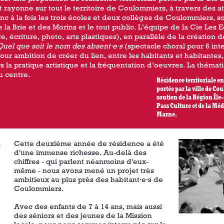
et rayonne sur tout le territoire de Coulommiers, à travers des a
onc à la fois les trois écoles et deux collèges de Coulommiers,
 la Brie et des Morins et le tout public. L’équipe de la Cie Les 
re, écriture, photo, arts plastiques), en parallèle de la création
Quel que soit le nom des absent·e·s
(spectacle choral pour 6 int
ur ambition de créer du lien, entre les habitants et habitantes, 
rs la pratique artistique et la fréquentation d’oeuvres. La théma
u centre.
Résidence territoriale e
portée par la ville de Co
soutien de la Région Île
Pass Culture et de la Mé
Marne.
Cette deuxième année de résidence a été
:
d'une immense richesse. Au-delà des
chiffres - qui parlent néanmoins d'eux-
même - nous avons mené un projet très
ambitieux au plus près des habitant·e·s de
Coulommiers.
Avec des enfants de 7 à 14 ans, mais aussi
des séniors et des jeunes de la Mission