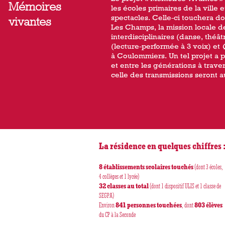
Mémoires
les écoles primaires de la ville 
spectacles. Celle-ci touchera d
vivantes
Les Champs, la mission locale de
interdisciplinaires (danse, théât
(lecture-performée à 3 voix) et
à Coulommiers. Un tel projet a po
et entre les générations à trave
celle des transmissions seront a
La résidence en quelques chiffres 
8 établissements scolaires touchés
(dont 3 écoles,
4 collèges et 1 lycée)
32 classes au total
(dont 1 dispositif ULIS et 1 classe de
SEGPA)
Environ
841 personnes touchées
, dont
803 élèves
du CP à la Seconde