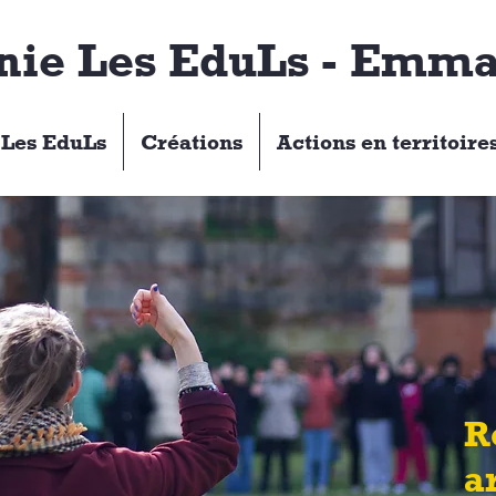
ie Les EduLs - Emma
Les EduLs
Créations
Actions en territoire
R
a