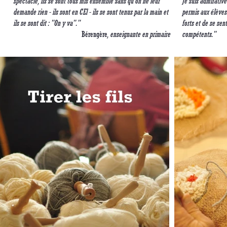
spectacle, ils se sont tous mis ensemble sans qu'on ne leur
Je suis admirativ
demande rien - ils sont en CEl - ils se sont tenus par la main et
permis aux élèves 
ils se sont dit : "On y va"."
forts et de se sen
Bérengère
, enseignante en primaire
compétents."